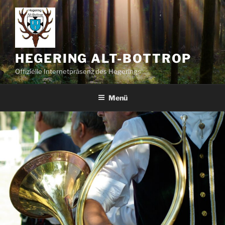
Zum
Inhalt
springen
HEGERING ALT-BOTTROP
Offizielle Internetpräsenz des Hegerings
Menü