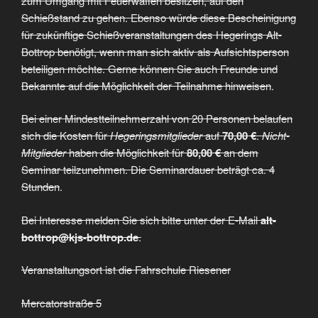
zum Umgang mit Feuerwaffen besitzen, auf den
Schießstand zu gehen. Ebenso würde diese Bescheinigung
für zukünftige Schießveranstaltungen des Hegerings Alt-
Bottrop benötigt, wenn man sich aktiv als Aufsichtsperson
beteiligen möchte. Gerne können Sie auch Freunde und
Bekannte auf die Möglichkeit der Teilnahme hinweisen
.
Bei einer Mindestteilnehmerzahl von 20 Personen belaufen
sich die Kosten für
Hegeringsmitglieder
auf
70,00 €
.
Nicht-
Mitglieder
haben die Möglichkeit für
80,00 €
an dem
Seminar teilzunehmen. Die Seminardauer beträgt ca. 4
Stunden
.
Bei Interesse melden Sie sich bitte unter der E-Mail
alt-
bottrop@kjs-bottrop.de
.
Veranstaltungsort ist die Fahrschule Riesener
Mercatorstraße 5