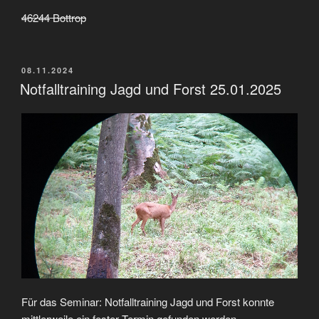
46244 Bottrop
VERÖFFENTLICHT
08.11.2024
AM
Notfalltraining Jagd und Forst 25.01.2025
Für das Seminar: Notfalltraining Jagd und Forst konnte
mittlerweile ein fester Termin gefunden werden.