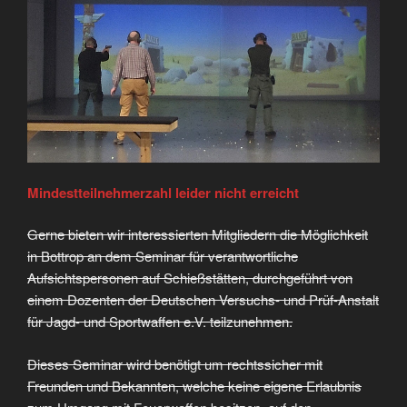
Mindestteilnehmerzahl leider nicht erreicht
Gerne bieten wir interessierten Mitgliedern die Möglichkeit
in Bottrop an dem Seminar für verantwortliche
Aufsichtspersonen auf Schießstätten, durchgeführt von
einem Dozenten der Deutschen Versuchs- und Prüf-Anstalt
für Jagd- und Sportwaffen e.V. teilzunehmen.
Dieses Seminar wird benötigt um rechtssicher mit
Freunden und Bekannten, welche keine eigene Erlaubnis