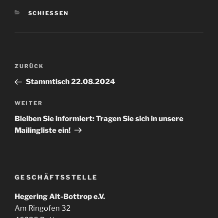
KATEGORIEN
SCHIESSEN
Beitragsnavigation
Vorheriger
ZURÜCK
Beitrag
Stammtisch 22.08.2024
Nächster
WEITER
Beitrag
Bleiben Sie informiert: Tragen Sie sich in unsere
Mailingliste ein!
GESCHÄFTSSTELLE
Hegering Alt-Bottrop e.V.
Am Ringofen 32