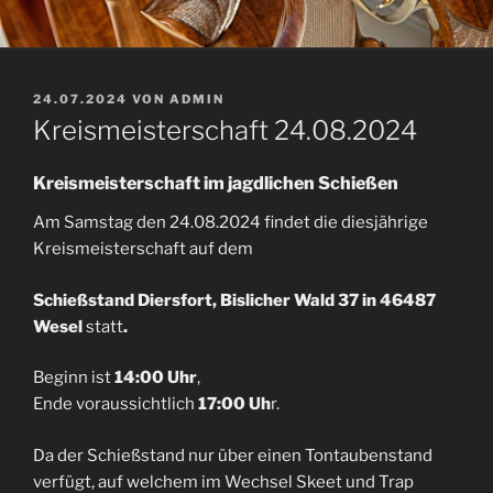
VERÖFFENTLICHT
24.07.2024
VON
ADMIN
AM
Kreismeisterschaft 24.08.2024
Kreismeisterschaft im jagdlichen Schießen
Am Samstag den 24.08.2024 findet die diesjährige
Kreismeisterschaft auf dem
Schießstand Diersfort, Bislicher Wald 37 in 46487
Wesel
statt
.
Beginn ist
14:00 Uhr
,
Ende voraussichtlich
17:00 Uh
r.
Da der Schießstand nur über einen Tontaubenstand
verfügt, auf welchem im Wechsel Skeet und Trap