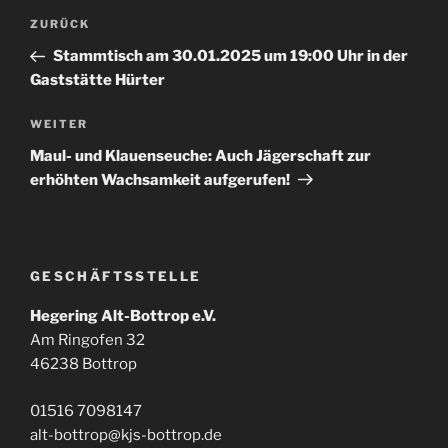
Beitragsnavigation
Vorheriger
ZURÜCK
Beitrag
Stammtisch am 30.01.2025 um 19:00 Uhr in der
Gaststätte Hürter
Nächster
WEITER
Beitrag
Maul- und Klauenseuche: Auch Jägerschaft zur
erhöhten Wachsamkeit aufgerufen!
GESCHÄFTSSTELLE
Hegering Alt-Bottrop e.V.
Am Ringofen 32
46238 Bottrop
01516 7098147
alt-bottrop@kjs-bottrop.de