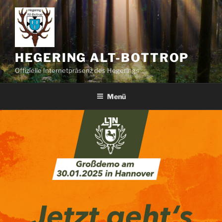
Zum
Inhalt
springen
HEGERING ALT-BOTTROP
Offizielle Internetpräsenz des Hegerings
Menü