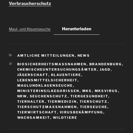
Verbraucherschutz
Herunterladen
Maul- und Klauenseuche
KATEGORIEN
AMTLICHE MITTEILUNGEN
,
NEWS
SCHLAGWÖRTER
BIOSICHERHEITSMASSNAHMEN
,
BRANDENBURG
,
CHEMISCHEUNTERSUCHUNGSÄMTER
,
JAGD
,
JÄGERSCHAFT
,
KLAUENTIERE
,
LEBENSMITTELSICHERHEIT
,
MAULUNDKLAUENSEUCHE
,
MINISTERINSILKEGORISSEN
,
MKS
,
MKSVIRUS
,
NRW
,
SEUCHENSCHUTZ
,
TIERGESUNDHEIT
,
TIERHALTER
,
TIERMEDIZIN
,
TIERSCHUTZ
,
TIERSCHUTZMASSNAHMEN
,
TIERSEUCHE
,
TIERWIRTSCHAFT
,
VIRUSBEKÄMPFUNG
,
WACHSAMKEIT
,
WILDTIERE