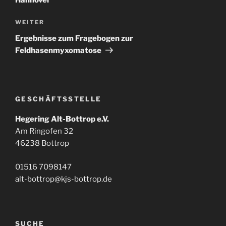
Hannover
Nächster
WEITER
Beitrag
Ergebnisse zum Fragebogen zur
Feldhasenmyxomatose
GESCHÄFTSSTELLE
Hegering Alt-Bottrop e.V.
Am Ringofen 32
46238 Bottrop
01516 7098147
alt-bottrop@kjs-bottrop.de
SUCHE