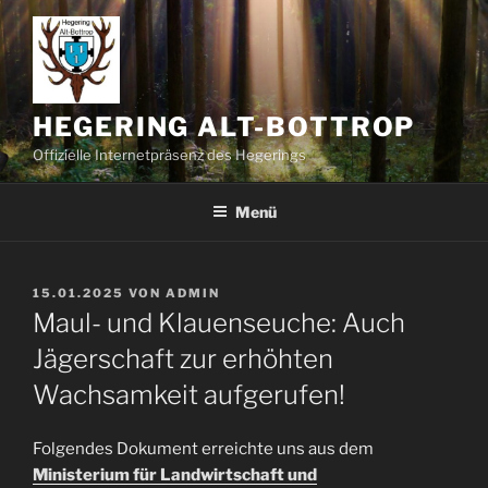
Zum
Inhalt
springen
HEGERING ALT-BOTTROP
Offizielle Internetpräsenz des Hegerings
Menü
VERÖFFENTLICHT
15.01.2025
VON
ADMIN
AM
Maul- und Klauenseuche: Auch
Jägerschaft zur erhöhten
Wachsamkeit aufgerufen!
Folgendes Dokument erreichte uns aus dem
Ministerium für Landwirtschaft und